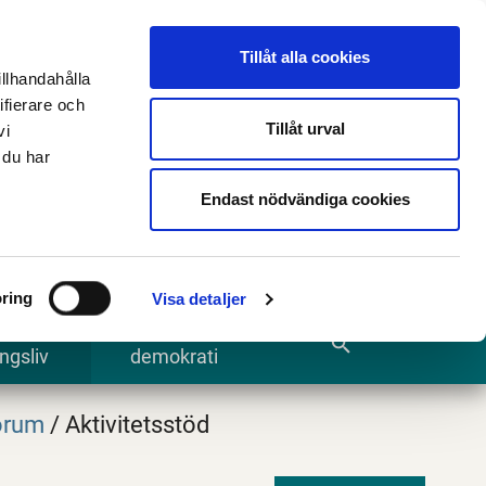
n
E-tjänster och blanketter
Translate
Tillåt alla cookies
illhandahålla
ifierare och
Tillåt urval
vi
 du har
Sök
Endast nödvändiga cookies
ring
Visa detaljer
te och
Kommun och
search
ngsliv
demokrati
orum
/
Aktivitetsstöd