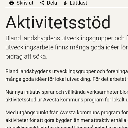
Skriv ut
Dela
Lättläst
L
L
Aktivitetsstöd
Aktivitetsstöd
Bland landsbygdens utvecklingsgrupper och f
utvecklingsarbete finns många goda idéer för l
bidrag att söka.
Bland landsbygdens utvecklingsgrupper och föreningar
många goda idéer för lokal utveckling. För det arbetet 
När nya initiativ spirar och välkända verksamheter blo
aktivitetsstöd ur Avesta kommuns program för lokalt 
Med utgångspunkt från Avesta kommuns program för 
aktiviteter för att göra bygden än mer attraktiv erhålla
utvecklingsaktiviteter är avsett för små initiativ av s