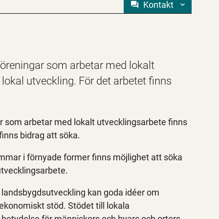
Kontakt
öreningar som arbetar med lokalt
okal utveckling. För det arbetet finns
 som arbetar med lokalt utvecklingsarbete finns
finns bidrag att söka.
mmar i förnyade former finns möjlighet att söka
utvecklingsarbete.
landsbygdsutveckling kan goda idéer om
 ekonomiskt stöd. Stödet till lokala
tor betydelse för människors och byars och orters