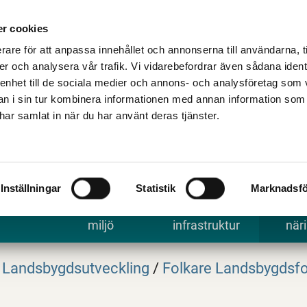
Talande Webb
Kontakta kommune
r cookies
rare för att anpassa innehållet och annonserna till användarna, t
er och analysera vår trafik. Vi vidarebefordrar även sådana ident
 enhet till de sociala medier och annons- och analysföretag som 
 i sin tur kombinera informationen med annan information som
e har samlat in när du har använt deras tjänster.
Inställningar
Statistik
Marknadsfö
 uppleva
Bygga, bo och
Trafik och
Arbe
miljö
infrastruktur
näri
Landsbygdsutveckling
/
Folkare Landsbygdsf