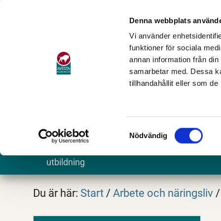
Denna webbplats använde
Vi använder enhetsidentifie
funktioner för sociala medi
annan information från din
samarbetar med. Dessa kan
tillhandahållit eller som d
Samtyckesval
Nödvändig
Barn och
Stöd och omsorg
Göra och
utbildning
Du är här:
Start
/
Arbete och näringsliv
/