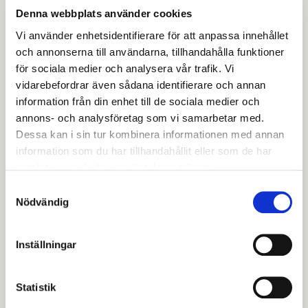
med ved i kamin,
Denna webbplats använder cookies
vedspis och kakelugn
Vi använder enhetsidentifierare för att anpassa innehållet
och annonserna till användarna, tillhandahålla funktioner
Öppna spisar, braskaminer och liknande bör endast
för sociala medier och analysera vår trafik. Vi
användas för så kallad trivseleldning vilket innebär att
vidarebefordrar även sådana identifierare och annan
man inte eldar med huvudsyftet att värma bostaden.
information från din enhet till de sociala medier och
annons- och analysföretag som vi samarbetar med.
Rekommendationen är att starta elden max en gång
Dessa kan i sin tur kombinera informationen med annan
per dygn och hålla elden vid liv ett begränsat antal
information som du har tillhandahållit eller som de har
timmar per tillfälle och att elda vid högst två tillfällen
samlat in när du har använt deras tjänster.
per vecka.
Samtyckesval
Nödvändig
De här rekommendationerna kommer från
vägledande domar i Mark- och miljööverdomstolen
Inställningar
där de har tydliggjort att trivseleldning innebär
eldning upp till fyra timmar per tillfälle och högst två
Statistik
gånger per vecka. Om grannarna störs av röken kan