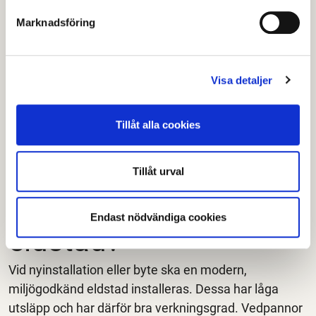
miljö- och byggnadsnämnden i enskilda fall behöva
begränsa eldningen.
Marknadsföring
Vädret
Visa detaljer
Tänk på vädret. Vissa väderlekar kan göra så att
rökgaserna stannar kvar på för låg höjd i området.
Undvik att tända en brasa vid sådana
Tillåt alla cookies
väderförhållanden. Ta hänsyn till grannarna i
vindriktningen. Tänk på att kalla dagar med svag vind
Tillåt urval
kan röken slå ned och stanna kvar i grannskapet.
Ska du installera en ny
Endast nödvändiga cookies
eldstad?
Vid nyinstallation eller byte ska en modern,
miljögodkänd eldstad installeras. Dessa har låga
utsläpp och har därför bra verkningsgrad. Vedpannor