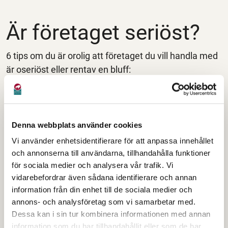
Är företaget seriöst?
6 tips om du är orolig att företaget du vill handla med
är oseriöst eller rentav en bluff:
Kolla om det finns adress, telefonnummer,
mejladress och organisationsnummer. Endast
kontaktformulär kan vara en varningsklocka.
Denna webbplats använder cookies
Läs avtalsvillkoren så du vet hur leveransen ska
Vi använder enhetsidentifierare för att anpassa innehållet
ske, om det tillkommer några extra kostnader och
och annonserna till användarna, tillhandahålla funktioner
vad som gäller ifall du ångrar dig eller vill
för sociala medier och analysera vår trafik. Vi
reklamera.
vidarebefordrar även sådana identifierare och annan
Läs vad andra tycker om företaget genom att söka
information från din enhet till de sociala medier och
på företagets namn. Du kan också se om det finns
annons- och analysföretag som vi samarbetar med.
Dessa kan i sin tur kombinera informationen med annan
många anmälningar mot företaget i
information som du har tillhandahållit eller som de har