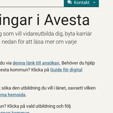
Kontakt
ingar i Avesta
ingar i Avesta
 som vill vidareutbilda dig, byta karriär
na nedan för att läsa mer om varje
 du via
denna länk till ansökan
.
Behöver du hjälp
 Avesta kommun? Klicka på
Guide för digital
ka den utbildning du vill i länet, oavsett vilken
arna hemsida
.
n? Klicka på vald utbildning och följ
n annan kommun
.