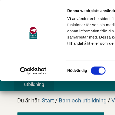
Denna webbplats använde
Vi använder enhetsidentifie
funktioner för sociala medi
annan information från din
samarbetar med. Dessa kan
tillhandahållit eller som d
Samtyckesval
Nödvändig
Barn och
Stöd och omsorg
Göra och
utbildning
Du är här:
Start
/
Barn och utbildning
/
V