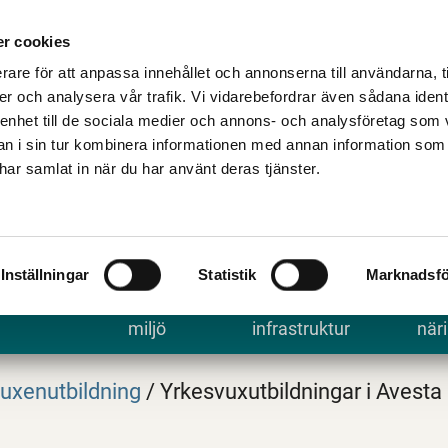
Talande Webb
Kontakta kommune
r cookies
rare för att anpassa innehållet och annonserna till användarna, t
er och analysera vår trafik. Vi vidarebefordrar även sådana ident
 enhet till de sociala medier och annons- och analysföretag som 
 i sin tur kombinera informationen med annan information som
e har samlat in när du har använt deras tjänster.
Inställningar
Statistik
Marknadsfö
 uppleva
Bygga, bo och
Trafik och
Arbe
miljö
infrastruktur
näri
uxenutbildning
/
Yrkesvuxutbildningar i Avesta