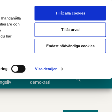
n
E-tjänster och blanketter
Translate
Tillåt alla cookies
illhandahålla
ifierare och
Tillåt urval
vi
 du har
Sök
Endast nödvändiga cookies
ring
Visa detaljer
te och
Kommun och
search
ngsliv
demokrati