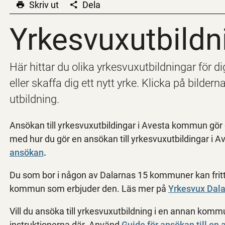
Skriv ut
Dela
Yrkesvuxutbildn
Yrkesvuxutbildn
Här hittar du olika yrkesvuxutbildningar för dig
eller skaffa dig ett nytt yrke. Klicka på bilder
utbildning.
Ansökan till yrkesvuxutbildingar i Avesta kommun gör
med hur du gör en ansökan till yrkesvuxutbildingar i
ansökan
.
Du som bor i någon av Dalarnas 15 kommuner kan fritt sö
kommun som erbjuder den. Läs mer på
Yrkesvux Dal
Vill du ansöka till yrkesvuxutbildning i en annan kommu
instruktionerna där. Använd
Guide för ansökan till e