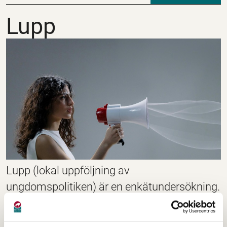
Lupp
Lupp
Lupp (lokal uppföljning av
ungdomspolitiken) är en enkätundersökning.
Den vänder sig till dig mellan 13–19 år och
innehåller frågor om fritid, skola, politik,