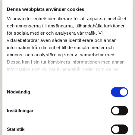
inflytande, trygghet, hälsa, arbete och
Denna webbplats använder cookies
framtid.
Vi använder enhetsidentifierare för att anpassa innehållet
och annonserna till användarna, tillhandahålla funktioner
Lupp-undersökningen görs för att ta reda på hur
för sociala medier och analysera vår trafik. Vi
ungas livssituation ser ut i Avesta, Dalarna och
vidarebefordrar även sådana identifierare och annan
Sverige. I Avesta kommun genomförs Lupp i årskurs
information från din enhet till de sociala medier och
8 på högstadiet och andra året på gymnasiet vart
annons- och analysföretag som vi samarbetar med.
tredje år.
Dessa kan i sin tur kombinera informationen med annan
information som du har tillhandahållit eller som de har
Resultaten används som underlag i beslut som rör
samlat in när du har använt deras tjänster.
unga och när kommunen planerar och följer upp sina
Samtyckesval
Nödvändig
verksamheter. Beslut som rör unga ska bygga på
kunskap om unga. Utan de ungas röster är det inte
möjligt!
Inställningar
Den senaste Lupp-undersökningen genomfördes
Statistik
hösten 2024, och då svarade drygt 440 unga i Avesta