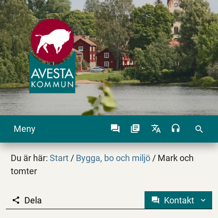
Meny
search
Du är här:
Start
/
Bygga, bo och miljö
/
Mark och
tomter
Dela
Kontakt
Mark och tomter