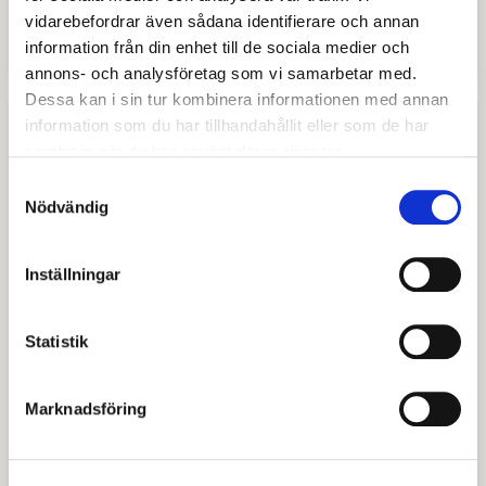
Vinnare i den lokala UF-tävlingen
vidarebefordrar även sådana identifierare och annan
2024
information från din enhet till de sociala medier och
annons- och analysföretag som vi samarbetar med.
Dessa kan i sin tur kombinera informationen med annan
information som du har tillhandahållit eller som de har
samlat in när du har använt deras tjänster.
Samtyckesval
Nödvändig
Inställningar
Statistik
Avestaföretag till nationella
Marknadsföring
mästerskapen i Ung Företagsamhet
(UF)
Läs & Lär UF vann i kategorin Årets vara och är