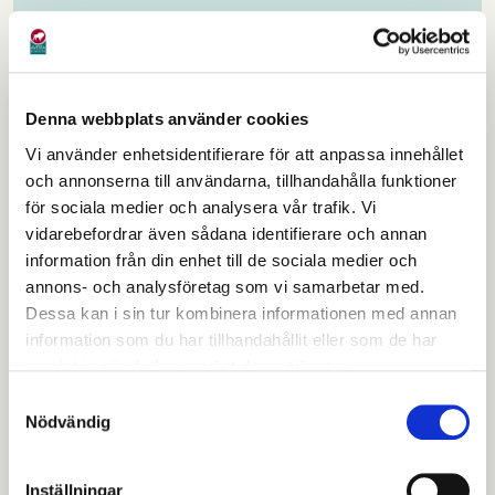
Du kan läsa den aktuella överenskommelsen
här
.
Denna webbplats använder cookies
Tjänstepersoner som
Vi använder enhetsidentifierare för att anpassa innehållet
och annonserna till användarna, tillhandahålla funktioner
ingår i Lokala BRÅ
för sociala medier och analysera vår trafik. Vi
vidarebefordrar även sådana identifierare och annan
information från din enhet till de sociala medier och
Kommundirektör
annons- och analysföretag som vi samarbetar med.
Förvaltningschef, omsorgsstyrelsen med personlig
Dessa kan i sin tur kombinera informationen med annan
ersättare
information som du har tillhandahållit eller som de har
Förvaltningschef, bildningsstyrelsen med personlig
samlat in när du har använt deras tjänster.
ersättare
Samtyckesval
Chef teknisk service
Nödvändig
VD gamla Byn AB
Fältassistenter, omsorg
Inställningar