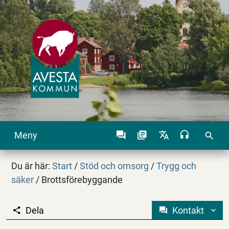
Meny
search
Du är här:
Start
/
Stöd och omsorg
/
Trygg och
säker
/
Brottsförebyggande
Dela
Kontakt
Brottsförebyggande