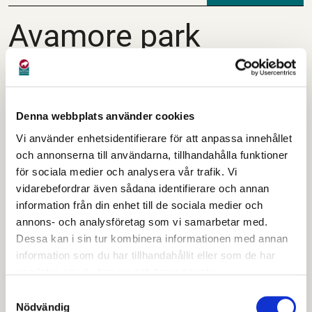
Avamore park
Avamore park
Denna webbplats använder cookies
Vi använder enhetsidentifierare för att anpassa innehållet
och annonserna till användarna, tillhandahålla funktioner
för sociala medier och analysera vår trafik. Vi
vidarebefordrar även sådana identifierare och annan
information från din enhet till de sociala medier och
annons- och analysföretag som vi samarbetar med.
Avamore park vid Aalto-huset, invigdes 26 maj 2017.
Dessa kan i sin tur kombinera informationen med annan
Avamore park byggdes 2016 - 2017.
information som du har tillhandahållit eller som de har
samlat in när du har använt deras tjänster.
Samtyckesval
Nödvändig