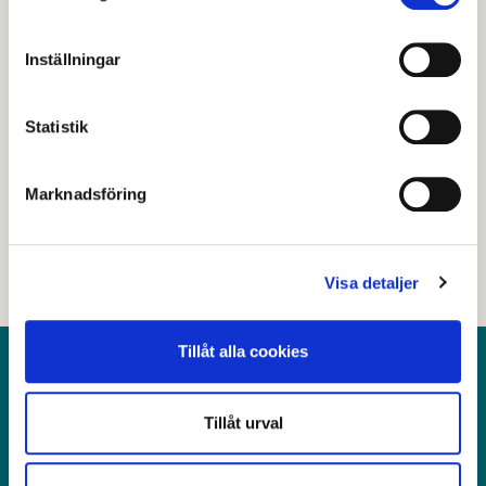
Inställningar
Senast granskad
25 juli 2025
.
Statistik
Hjälpte den här informationen dig?
Nej
Marknadsföring
Visa detaljer
Tillåt alla cookies
Kontakt
Tillåt urval
Postadress: Avesta kommun, 774 81 Avesta
Besöksadress: Kungsgatan 18, Avesta