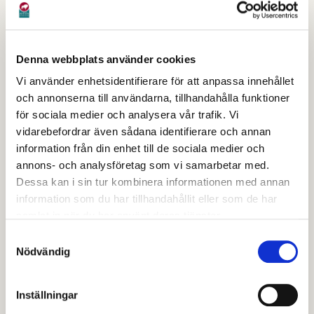
kontaktas i första hand via telefon för tidsbokning.
E-post:
avesta@nyforetagarcentrum.se
eller
Denna webbplats använder cookies
telefonnummer: 0226-580 00. Boka rådgivning, få
Vi använder enhetsidentifierare för att anpassa innehållet
information om hur du skriver affärsplan med mera
och annonserna till användarna, tillhandahålla funktioner
hittar du på
NyföretagarCentrum i Avesta
för sociala medier och analysera vår trafik. Vi
vidarebefordrar även sådana identifierare och annan
Almi
information från din enhet till de sociala medier och
annons- och analysföretag som vi samarbetar med.
Almi är en statlig organisation men med regionala
Dessa kan i sin tur kombinera informationen med annan
kontor, som erbjuder rådgivning, lån och riskkapital i
information som du har tillhandahållit eller som de har
samlat in när du har använt deras tjänster.
företagandets alla faser. Almi Företagspartner
GävleDala AB har sitt huvudkontor i Dalarna i Falun.
Samtyckesval
Nödvändig
Almi bedriver också IFS Rådgivning som erbjuder
finansiering och rådgivning för dig med utländsk
bakgrund.
Inställningar