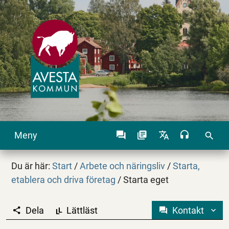
Meny
search
Du är här:
Start
/
Arbete och näringsliv
/
Starta,
etablera och driva företag
/
Starta eget
Dela
Lättläst
Kontakt
L
L
Starta eget