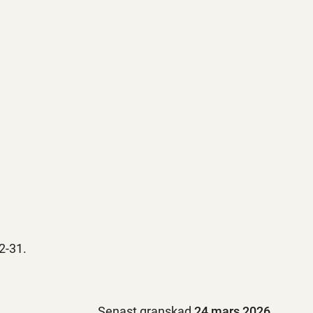
2-31.
Senast granskad
24 mars 2026
.