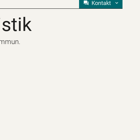
Kontakt
stik
stik
kommun.