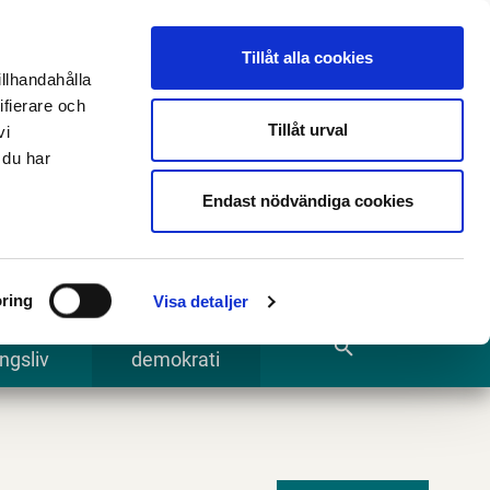
n
E-tjänster och blanketter
Translate
Tillåt alla cookies
illhandahålla
ifierare och
Tillåt urval
vi
 du har
Sök
Endast nödvändiga cookies
ring
Visa detaljer
te och
Kommun och
search
ngsliv
demokrati