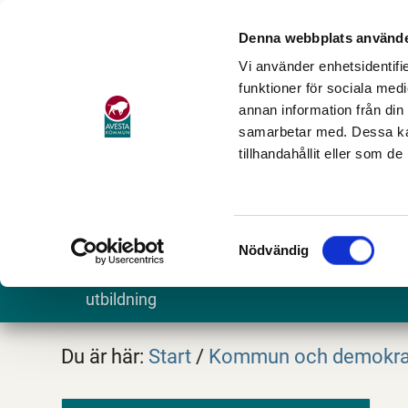
Denna webbplats använde
Vi använder enhetsidentifie
funktioner för sociala medi
annan information från din
samarbetar med. Dessa kan
tillhandahållit eller som d
Samtyckesval
Nödvändig
Barn och
Stöd och omsorg
Göra och
utbildning
Du är här:
Start
/
Kommun och demokra