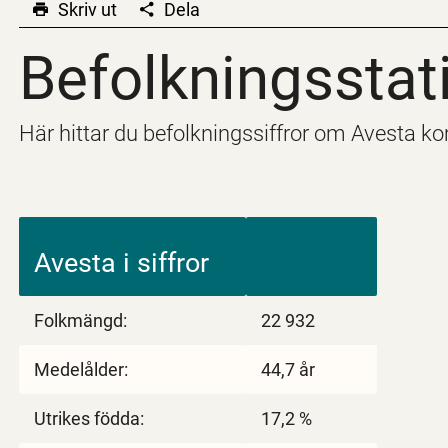
Skriv ut
Dela
Befolkningsstati
Befolkningsstati
Här hittar du befolkningssiffror om Avesta 
Avesta i siffror
Folkmängd:
22 932
Medelålder:
44,7 år
Utrikes födda:
17,2 %