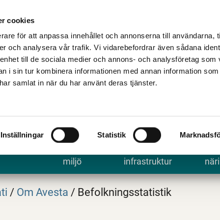
Talande Webb
Kontakta kommune
r cookies
rare för att anpassa innehållet och annonserna till användarna, t
er och analysera vår trafik. Vi vidarebefordrar även sådana ident
 enhet till de sociala medier och annons- och analysföretag som 
 i sin tur kombinera informationen med annan information som
e har samlat in när du har använt deras tjänster.
Inställningar
Statistik
Marknadsfö
 uppleva
Bygga, bo och
Trafik och
Arbe
miljö
infrastruktur
näri
ti
/
Om Avesta
/
Befolkningsstatistik