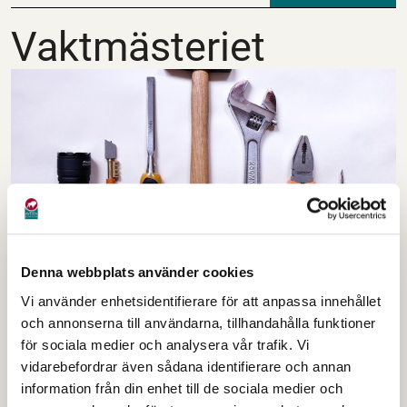
Vaktmästeriet
Vaktmästeriet
Denna webbplats använder cookies
Vi använder enhetsidentifierare för att anpassa innehållet
Arbetsuppgifterna består av olika
och annonserna till användarna, tillhandahålla funktioner
vaktmästerisysslor inom
för sociala medier och analysera vår trafik. Vi
omsorgsförvaltningens verksamheter.
vidarebefordrar även sådana identifierare och annan
information från din enhet till de sociala medier och