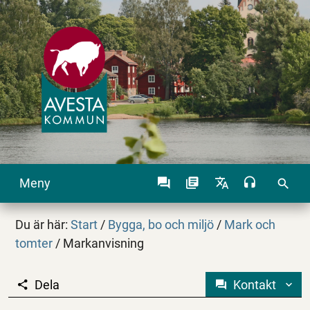
Meny
search
Du är här:
Start
/
Bygga, bo och miljö
/
Mark och
tomter
/
Markanvisning
Dela
Kontakt
Markanvisning