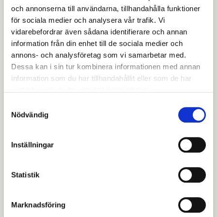
bestämmer vem som ska få bygga och inleder
och annonserna till användarna, tillhandahålla funktioner
slutförhandlingar. Därefter upprättas ett
för sociala medier och analysera vår trafik. Vi
markanvisningsavtal.
vidarebefordrar även sådana identifierare och annan
information från din enhet till de sociala medier och
Markanvisning utan detaljplan: Kommunen och
annons- och analysföretag som vi samarbetar med.
exploatören samverkar därefter i detaljplanearbete
Dessa kan i sin tur kombinera informationen med annan
och för genomförande av detaljplanen. Det finns
information som du har tillhandahållit eller som de har
samlat in när du har använt deras tjänster.
kommunal mark med varierande ”mognadsgrad” i
planarbetet som kan vara av intresse för en
Samtyckesval
Nödvändig
exploatör.
Markanvisning med detaljplan: Det finns redan
Inställningar
detaljplanelagt område för bostäder och industri/
handel. Dessa markanvisas och därefter försäljs till
Statistik
marknadsmässigt pris enligt extern värdering.
Marknadsföring
Som stöd i arbetet med markanvisningar har Avesta