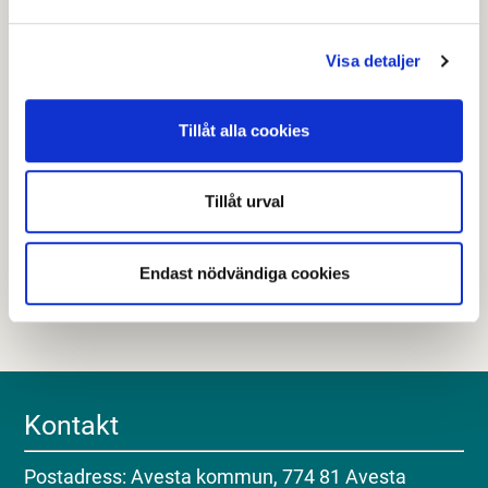
kommun antagit
riktlinjer för markanvisning
.
Visa detaljer
Senast granskad
15 oktober 2025
.
Tillåt alla cookies
Hjälpte den här informationen dig?
Tillåt urval
Nej
Endast nödvändiga cookies
Kontakt
Postadress: Avesta kommun, 774 81 Avesta