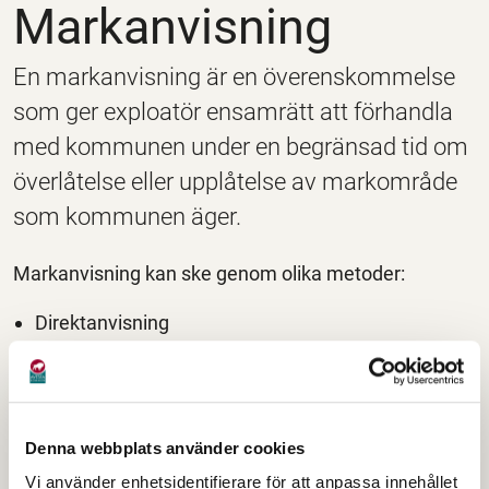
Markanvisning
En markanvisning är en överenskommelse
som ger exploatör ensamrätt att förhandla
med kommunen under en begränsad tid om
överlåtelse eller upplåtelse av markområde
som kommunen äger.
Markanvisning kan ske genom olika metoder:
Direktanvisning
Anbud och tävling
Dialog
Anbud på pris
Denna webbplats använder cookies
Samtliga metoder mynnar ut i att kommunen
Vi använder enhetsidentifierare för att anpassa innehållet