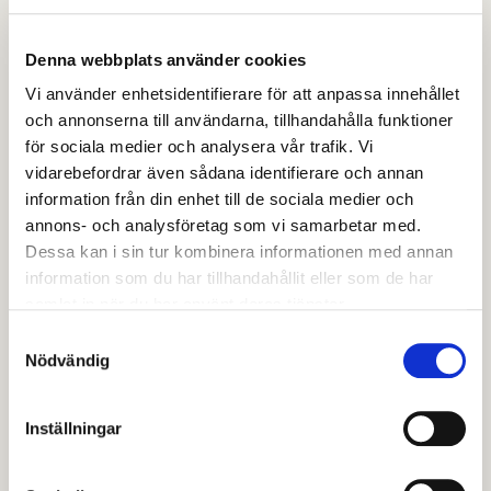
välfärd.
Kom och ta del av insikter och diskussioner som
formar framtiden för svensk basindustri. Datum för
Denna webbplats använder cookies
Avestasamtalen 2026 är den 18 december.
Läs mer
Vi använder enhetsidentifierare för att anpassa innehållet
om årets konferens här.
och annonserna till användarna, tillhandahålla funktioner
för sociala medier och analysera vår trafik. Vi
Läs mer om förra årets konferens som hade
vidarebefordrar även sådana identifierare och annan
temat
Basindustrin - en förutsättning för svensk
information från din enhet till de sociala medier och
annons- och analysföretag som vi samarbetar med.
välfärd.
Dessa kan i sin tur kombinera informationen med annan
Första Avestasamtalen anordnades redan 2013 och
information som du har tillhandahållit eller som de har
samlat in när du har använt deras tjänster.
hade rubriken
svensk basindustris framtid i Sverige
.
Den följdes 2014 med fokus på trä, skog och papper.
Samtyckesval
Nödvändig
2015 stod energipolitiken i fokus och vad den innebär
för basindustrin. 2016 handlade konferens om
infrastrukturens betydelse för basindustrin.
Inställningar
Digitaliseringens betydelse stod i fokus 2017 och
2018 handlade konferensen om