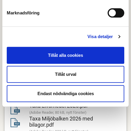
kontrollera att brister åtgärdats
kontrollera att förelägganden eller förbud följs
Marknadsföring
utreda klagomål
när verksamhetsutövaren bryter mot villkor.
Detta gäller även om tillsynsbehovet väsentligt
Visa detaljer
avviker från den normala tid som är beräknad för
verksamheten.
Tillåt alla cookies
Handläggning av en anmälan ingår ej i den fasta
tillsynen.
Tillåt urval
Miljöenhetens taxor
Endast nödvändiga cookies
Taxa Livsmedel 2026.pdf
(Adobe Reader, 80 kB, nytt fönster)
Taxa Miljöbalken 2026 med
bilagor.pdf