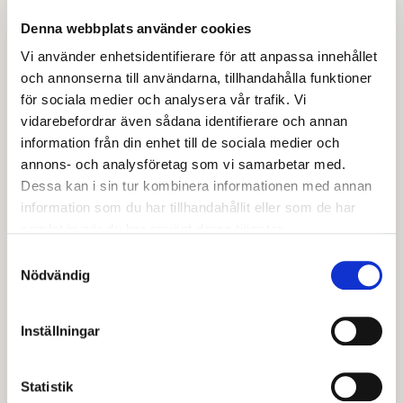
Årlig tillsynsavgift
Denna webbplats använder cookies
Verksamheter som har återkommande tillsyn betalar
Vi använder enhetsidentifierare för att anpassa innehållet
en årlig tillsynsavgift till miljö- och
och annonserna till användarna, tillhandahålla funktioner
byggnadsnämnden. Tillsynsavgiften grundas på
för sociala medier och analysera vår trafik. Vi
självkostnadsprincipen, vilket innebär att avgiften
vidarebefordrar även sådana identifierare och annan
inte får vara högre än kommunens verkliga kostnad
information från din enhet till de sociala medier och
för tillsynen.
annons- och analysföretag som vi samarbetar med.
Dessa kan i sin tur kombinera informationen med annan
Detta ingår inte i den årliga
information som du har tillhandahållit eller som de har
tillsynsavgiften
samlat in när du har använt deras tjänster.
Samtyckesval
Inspektioner och andra tillsynsåtgärder utöver den
Nödvändig
normalt planerade tillsynen ingår inte i den fasta
årsavgiften. För sådan tillsyn tas en timavgift ut efter
Inställningar
särskilt beslut och debiteras i efterskott. Exempel på
extra tillsynsåtgärder:
Statistik