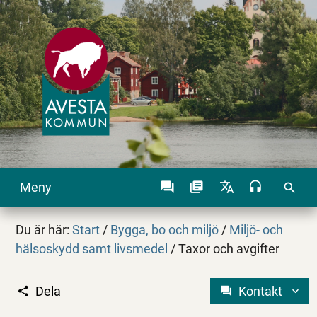
Meny
search
Du är här:
Start
/
Bygga, bo och miljö
/
Miljö- och
hälsoskydd samt livsmedel
/
Taxor och avgifter
Dela
Kontakt
Taxor och avgifter