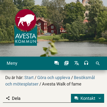
Meny
search
Du är här:
Start
/
Göra och uppleva
/
Besöksmål
och mötesplatser
/
Avesta Walk of fame
Dela
Kontakt
Avesta Walk of fame