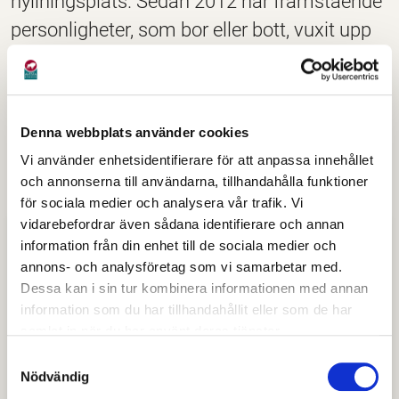
hyllningsplats. Sedan 2012 har framstående
personligheter, som bor eller bott, vuxit upp
eller har rötterna i Avesta, fått sin alldeles
egna platta vid Lilla Torget.
Utnämningarna har sedan dess blivit så många att
Denna webbplats använder cookies
plattorna numera också benämns som Avestas Walk
Vi använder enhetsidentifierare för att anpassa innehållet
of fame.
och annonserna till användarna, tillhandahålla funktioner
för sociala medier och analysera vår trafik. Vi
vidarebefordrar även sådana identifierare och annan
Avestas Walk of fame
information från din enhet till de sociala medier och
annons- och analysföretag som vi samarbetar med.
2012 Tony Rickardsson och Niklas Lidström
Dessa kan i sin tur kombinera informationen med annan
information som du har tillhandahållit eller som de har
2013 Eva Engdahl
samlat in när du har använt deras tjänster.
Samtyckesval
2014 Erik Axel Karlfeldt
Nödvändig