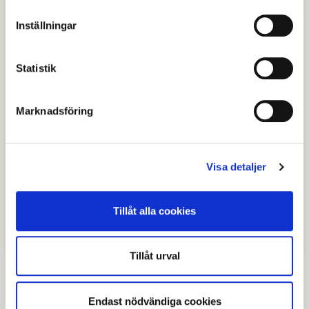
2015 Kerstin Larsson Englund
Inställningar
2016 Carl Jularbo
Statistik
2017 Mattias Ekström
Marknadsföring
2019 Axel Ax:son Johnson
2020 Armand Duplantis
Visa detaljer
2022 Lina Hurtig
Tillåt alla cookies
2024 Erik Jonsson
Tillåt urval
Endast nödvändiga cookies