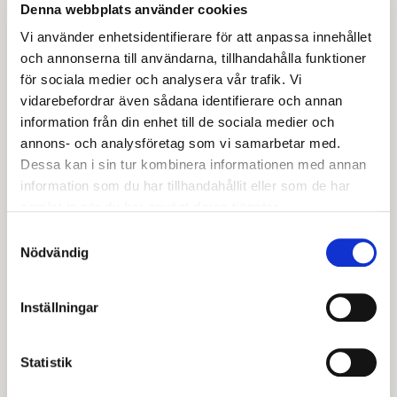
uppgifter krävs för att kunna hitta och kopiera det du
Denna webbplats använder cookies
söker.
Vi använder enhetsidentifierare för att anpassa innehållet
och annonserna till användarna, tillhandahålla funktioner
Alla kommunens betyg är inte hos kommunarkivet,
för sociala medier och analysera vår trafik. Vi
en del är för nya och är då kvar på skolan som du gick
vidarebefordrar även sådana identifierare och annan
på.
information från din enhet till de sociala medier och
annons- och analysföretag som vi samarbetar med.
Betyg som är äldre än 1 kalenderår för
Dessa kan i sin tur kombinera informationen med annan
vuxenutbildningen och 2 kalenderår för övriga skolor
information som du har tillhandahållit eller som de har
ska finnas hos oss. Det betyder att ett betyg som
samlat in när du har använt deras tjänster.
tagits hos vuxenutbildningen 2024 finns hos
Samtyckesval
Nödvändig
kommunarkivet från och med 2026. För ett slutbetyg
från högstadiet eller gymnasiet från 2023 finns
betyget hos kommunarkivet 2026
Inställningar
Nu finns en e-tjänst där du kan beställa kopior på dina
Statistik
egna betyg.