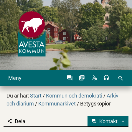
Meny
search
Du är här:
Start
/
Kommun och demokrati
/
Arkiv
och diarium
/
Kommunarkivet
/
Betygskopior
Dela
Kontakt
Betygskopior