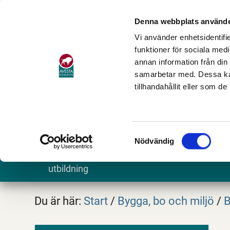
Denna webbplats använde
Vi använder enhetsidentifie
funktioner för sociala medi
annan information från din
samarbetar med. Dessa kan
tillhandahållit eller som d
Samtyckesval
Nödvändig
Barn och
Stöd och omsorg
Göra och
utbildning
Du är här:
Start
/
Bygga, bo och miljö
/
B