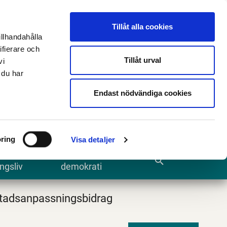
n
E-tjänster och blanketter
Translate
Tillåt alla cookies
illhandahålla
ifierare och
Tillåt urval
vi
 du har
Sök
Endast nödvändiga cookies
ring
Visa detaljer
te och
Kommun och
search
ngsliv
demokrati
adsanpassningsbidrag