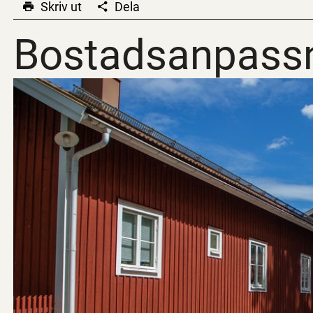
Skriv ut
Dela
Bostadsanpassn
Bostadsanpassn