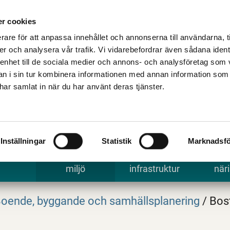
Talande Webb
Kontakta kommune
r cookies
rare för att anpassa innehållet och annonserna till användarna, t
er och analysera vår trafik. Vi vidarebefordrar även sådana ident
 enhet till de sociala medier och annons- och analysföretag som 
 i sin tur kombinera informationen med annan information som
e har samlat in när du har använt deras tjänster.
Inställningar
Statistik
Marknadsfö
 uppleva
Bygga, bo och
Trafik och
Arbe
miljö
infrastruktur
näri
oende, byggande och samhällsplanering
/
Bost