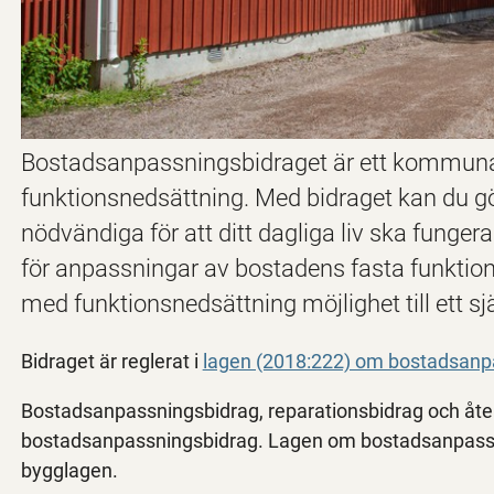
Bostadsanpassningsbidraget är ett kommunalt 
funktionsnedsättning. Med bidraget kan du g
nödvändiga för att ditt dagliga liv ska funge
för anpassningar av bostadens fasta funktione
med funktionsnedsättning möjlighet till ett sjä
Bidraget är reglerat i
lagen (2018:222) om bostadsanp
Bostadsanpassningsbidrag, reparationsbidrag och åter
bostadsanpassningsbidrag. Lagen om bostadsanpassnin
bygglagen.