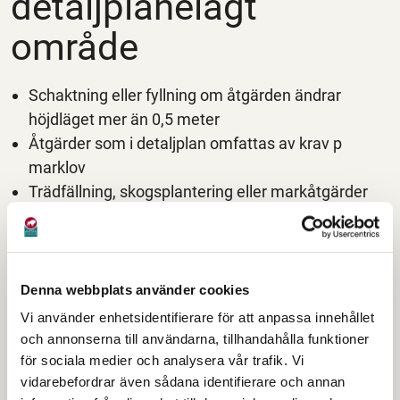
detaljplanelagt
område
Schaktning eller fyllning om åtgärden ändrar
höjdläget mer än 0,5 meter
Åtgärder som i detaljplan omfattas av krav p
marklov
Trädfällning, skogsplantering eller markåtgärder
som kan försämra markens genomsläpplighet om
det är reglerat i detaljplanen
Denna webbplats använder cookies
Åtgärder som kräver
Vi använder enhetsidentifierare för att anpassa innehållet
och annonserna till användarna, tillhandahålla funktioner
marklov utanför
för sociala medier och analysera vår trafik. Vi
vidarebefordrar även sådana identifierare och annan