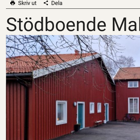
Skriv ut
Dela
Stödboende Ma
Stödboende Ma