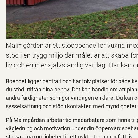
Malmgården är ett stödboende för vuxna med s
stöd i en trygg miljö där målet är att skapa för
liv och en mer självständig vardag. Här kan du
Boendet ligger centralt och har tolv platser för både
du stöd utifrån dina behov. Det kan handla om att plane
andra färdigheter som gör vardagen enklare. Du kan ock
sysselsättning och stöd i kontakten med myndigheter 
På Malmgården arbetar tio medarbetare som finns tillg
vägledning och motivation under din öppenvårdsbehand
stärka dina möjligheter till ett nyktert och drogfritt liv.