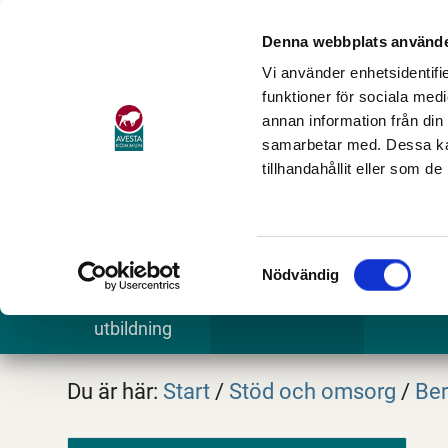
Denna webbplats använde
Vi använder enhetsidentifie
funktioner för sociala medi
annan information från din
samarbetar med. Dessa kan
tillhandahållit eller som d
Samtyckesval
Nödvändig
Barn och
Stöd och omsorg
Göra och
utbildning
Du är här:
Start
/
Stöd och omsorg
/
Ber