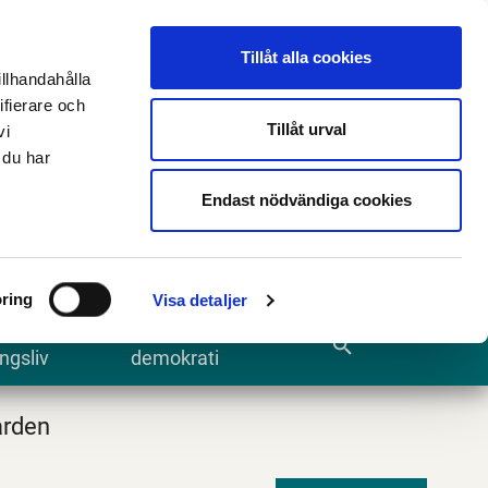
n
E-tjänster och blanketter
Translate
Tillåt alla cookies
illhandahålla
ifierare och
Tillåt urval
vi
 du har
Sök
Endast nödvändiga cookies
ring
Visa detaljer
te och
Kommun och
search
ngsliv
demokrati
rden