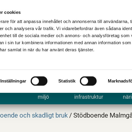
Talande Webb
Kontakta kommune
r cookies
rare för att anpassa innehållet och annonserna till användarna, t
er och analysera vår trafik. Vi vidarebefordrar även sådana ident
 enhet till de sociala medier och annons- och analysföretag som 
 i sin tur kombinera informationen med annan information som
e har samlat in när du har använt deras tjänster.
Inställningar
Statistik
Marknadsfö
 uppleva
Bygga, bo och
Trafik och
Arbe
miljö
infrastruktur
näri
oende och skadligt bruk
/
Stödboende Malmgå