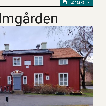
Kontakt
lmgården
lmgården