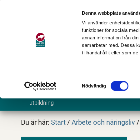
Denna webbplats använde
Vi använder enhetsidentifie
funktioner för sociala medi
annan information från din
samarbetar med. Dessa kan
tillhandahållit eller som d
Samtyckesval
Nödvändig
Barn och
Stöd och omsorg
Göra och
utbildning
Du är här:
Start
/
Arbete och näringsliv
/