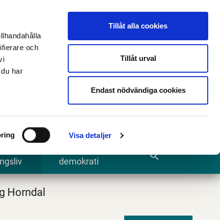
n
E-tjänster och blanketter
Translate
Tillåt alla cookies
illhandahålla
ifierare och
Tillåt urval
vi
 du har
Sök
Endast nödvändiga cookies
ring
Visa detaljer
te och
Kommun och
search
ngsliv
demokrati
g Horndal