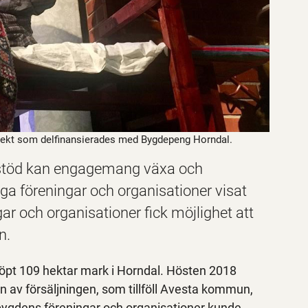
rojekt som delfinansierades med Bygdepeng Horndal.
t stöd kan engagemang växa och
 föreningar och organisationer visat
ar och organisationer fick möjlighet att
n.
 köpt 109 hektar mark i Horndal. Hösten 2018
 av försäljningen, som tillföll Avesta kommun,
 bygdens föreningar och organisationer kunde