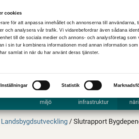
Talande Webb
Kontakta kommune
r cookies
rare för att anpassa innehållet och annonserna till användarna, t
er och analysera vår trafik. Vi vidarebefordrar även sådana ident
 enhet till de sociala medier och annons- och analysföretag som 
 i sin tur kombinera informationen med annan information som
e har samlat in när du har använt deras tjänster.
Inställningar
Statistik
Marknadsfö
 uppleva
Bygga, bo och
Trafik och
Arbe
miljö
infrastruktur
näri
Landsbygdsutveckling
/
Slutrapport Bygdepen