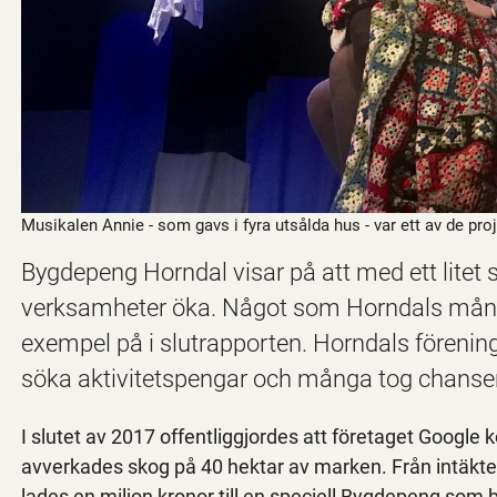
Musikalen Annie - som gavs i fyra utsålda hus - var ett av de p
Bygdepeng Horndal visar på att med ett lite
verksamheter öka. Något som Horndals många
exempel på i slutrapporten. Horndals förening
söka aktivitetspengar och många tog chanse
I slutet av 2017 offentliggjordes att företaget Google
avverkades skog på 40 hektar av marken. Från intäkten
lades en miljon kronor till en speciell Bygdepeng som