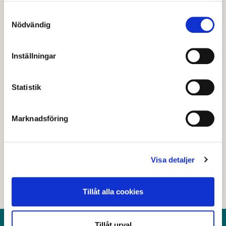
Adress:
Samtyckesval
Nödvändig
Heimdalsstigen 2
Inställningar
Senast granskad
26 juni 2023
.
Statistik
Hjälpte den här informationen dig?
Marknadsföring
Nej
Visa detaljer
Tillåt alla cookies
Tillåt urval