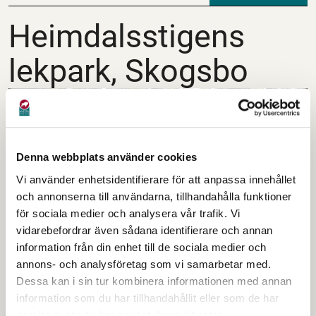
Heimdalsstigens lekp
Heimdalsstigens
lekpark, Skogsbo
Denna webbplats använder cookies
Vi använder enhetsidentifierare för att anpassa innehållet
och annonserna till användarna, tillhandahålla funktioner
för sociala medier och analysera vår trafik. Vi
vidarebefordrar även sådana identifierare och annan
information från din enhet till de sociala medier och
Heimdalsstigens lekpark
annons- och analysföretag som vi samarbetar med.
Dessa kan i sin tur kombinera informationen med annan
information som du har tillhandahållit eller som de har
samlat in när du har använt deras tjänster.