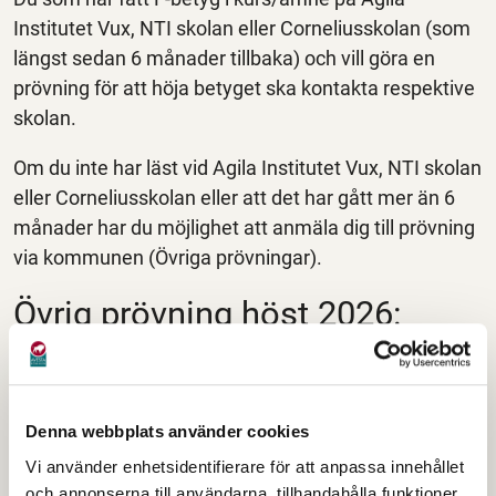
Institutet Vux, NTI skolan eller Corneliusskolan (som
längst sedan 6 månader tillbaka) och vill göra en
prövning för att höja betyget ska kontakta respektive
skolan.
Om du inte har läst vid Agila Institutet Vux, NTI skolan
eller Corneliusskolan eller att det har gått mer än 6
månader har du möjlighet att anmäla dig till prövning
via kommunen (Övriga prövningar).
Övrig prövning höst 2026:
OBS! Prövning via Corneliusskolan och AGILA
INSTITUTET VUX sker på plats. Prövning via NTI-
skolan sker på distans.
Denna webbplats använder cookies
AGILA INSTITUTET VUX Avesta: vecka 45 (2
Vi använder enhetsidentifierare för att anpassa innehållet
november - 6 november)
och annonserna till användarna, tillhandahålla funktioner