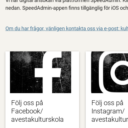
Vi har digital ansökan via plattformen SpeedAdmin. Kl
nedan. SpeedAdmin-appen finns tillgänglig för iOS 
Om du har frågor, vänligen kontakta oss via e-post: k
Följ oss på
Följ oss på
Facebook/
Instagram/
avestakulturskola
avestakultu