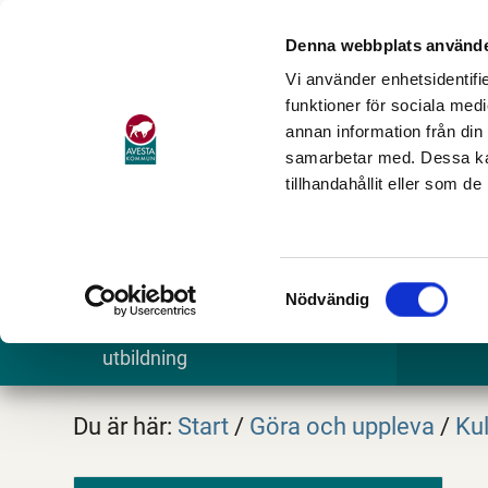
Denna webbplats använde
Vi använder enhetsidentifie
funktioner för sociala medi
annan information från din
samarbetar med. Dessa kan
tillhandahållit eller som d
Samtyckesval
Nödvändig
Barn och
Stöd och omsorg
Göra och
utbildning
Du är här:
Start
/
Göra och uppleva
/
Kul