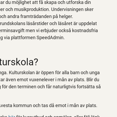
har du möjlighet att få skapa och utforska din
eater och musikproduktion. Undervisningen sker
och andra framträdanden på helger.
r grundskolans läsårstider och läsåret är uppdelat
terminsavgift men vi erbjuder också kostnadsfria
ring via plattformen SpeedAdmin.
turskola?
nga. Kulturskolan är öppen för alla barn och unga
ar även emot vuxenelever i mån av plats. Blir du
ör den terminen och får naturligtvis fortsätta så
 Avesta kommun och tas då emot i mån av plats.