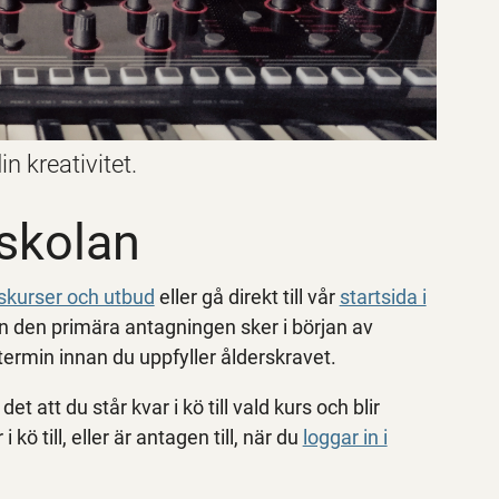
n kreativitet.
rskolan
kurser och utbud
eller gå direkt till vår
startsida i
n den primära antagningen sker i början av
n termin innan du uppfyller ålderskravet.
att du står kvar i kö till vald kurs och blir
kö till, eller är antagen till, när du
loggar in i