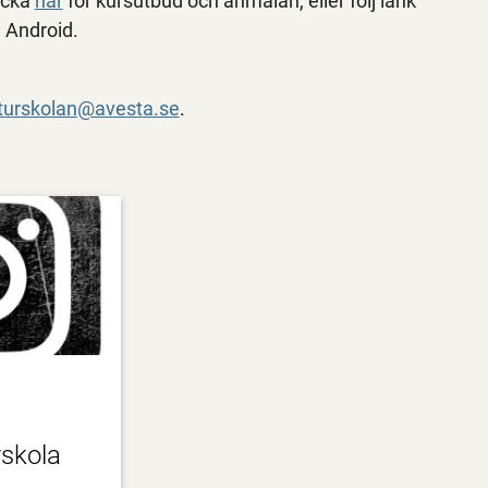
icka
här
för kursutbud och anmälan, eller följ länk
och Android.
ulturskolan@avesta.se
.
rskola