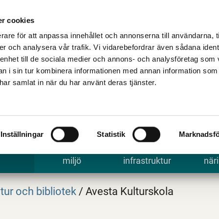
Talande Webb
Kontakta kommune
r cookies
rare för att anpassa innehållet och annonserna till användarna, t
er och analysera vår trafik. Vi vidarebefordrar även sådana ident
 enhet till de sociala medier och annons- och analysföretag som 
 i sin tur kombinera informationen med annan information som
e har samlat in när du har använt deras tjänster.
Inställningar
Statistik
Marknadsfö
 uppleva
Bygga, bo och
Trafik och
Arbe
miljö
infrastruktur
näri
tur och bibliotek
/
Avesta Kulturskola