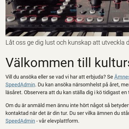
Låt oss ge dig lust och kunskap att utveckla di
Välkommen till kultu
Vill du ansöka eller se vad vi har att erbjuda? Se
Ämnes
SpeedAdmin
. Du kan ansöka närsomhelst på året, me
läsåret. Observera att du kan ställa dig i kö tidigast e
Om du är anmäld men ännu inte hört något så betyder det 
kontaktad när det är din tur. Du ser vilka ämnen du står i 
SpeedAdmin
- vår elevplattform.