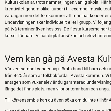
Kulturskolan är, trots namnet, ingen vanlig skola. Här 
kreativitet genom olika kurser i till exempel musik, t
vardagar men det förekommer att man har konserter 
Undervisningen sker individuellt eller i grupp. Vi följe
på två terminer även hos oss. De flesta kurserna har 
kurser för barn. Vi har digital ansökan och elevhante
Vem kan gå på Avesta Kul
Vår verksamhet vänder sig i första hand till barn och u
från 4-25 år som är folkbokförda i Avesta kommun. Vi t
antagen som vuxenelev är du garanterad undervisning f
länge det finns plats, men vi prioriterar barn och unga.
Till kör/ensemble kan du även söka om du inte tillhör