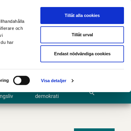
n
E-tjänster och blanketter
Translate
Tillåt alla cookies
illhandahålla
ifierare och
Tillåt urval
vi
 du har
Sök
Endast nödvändiga cookies
ring
Visa detaljer
te och
Kommun och
search
ngsliv
demokrati