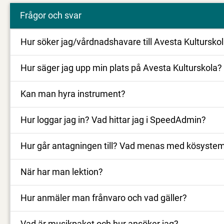
Frågor och svar
Hur söker jag/vårdnadshavare till Avesta Kultursk
Hur säger jag upp min plats på Avesta Kulturskola?
Kan man hyra instrument?
Hur loggar jag in? Vad hittar jag i SpeedAdmin?
Hur går antagningen till? Vad menas med kösystem el
När har man lektion?
Hur anmäler man frånvaro och vad gäller?
Vad är musikpaket och hur ansöker jag?