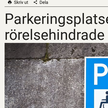
Skriv ut
Dela
Parkeringsplatse
Parkeringsplatse
rörelsehindrade