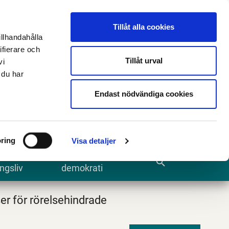
n
E-tjänster och blanketter
Translate
Tillåt alla cookies
illhandahålla
ifierare och
Tillåt urval
vi
 du har
Sök
Endast nödvändiga cookies
ring
Visa detaljer
te och
Kommun och
search
ngsliv
demokrati
er för rörelsehindrade