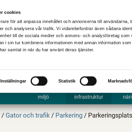
Talande Webb
Kontakta kommune
r cookies
rare för att anpassa innehållet och annonserna till användarna, t
er och analysera vår trafik. Vi vidarebefordrar även sådana ident
 enhet till de sociala medier och annons- och analysföretag som 
 i sin tur kombinera informationen med annan information som
e har samlat in när du har använt deras tjänster.
Inställningar
Statistik
Marknadsfö
 uppleva
Bygga, bo och
Trafik och
Arbe
miljö
infrastruktur
näri
r
/
Gator och trafik
/
Parkering
/
Parkeringsplats