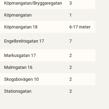
Köpmangatan/Bryggaregatan
3
Köpmangatan
1
Köpmangatan 18
6-17 meter
Engelbrektsgatan 17
7
Markusgatan 17
2
Malmgatan 16
2
Skogsbovägen 10
2
Stationsgatan
2