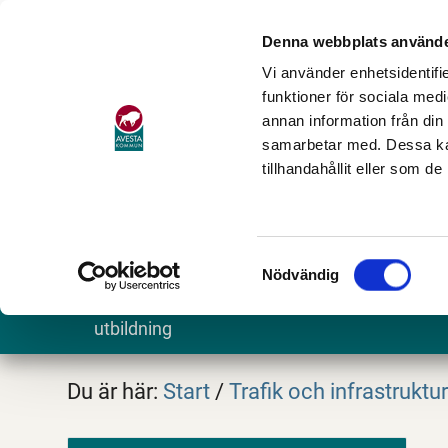
Denna webbplats använde
Vi använder enhetsidentifie
funktioner för sociala medi
annan information från din
samarbetar med. Dessa kan
tillhandahållit eller som d
Samtyckesval
Nödvändig
Barn och
Stöd och omsorg
Göra och
utbildning
Du är här:
Start
/
Trafik och infrastruktu