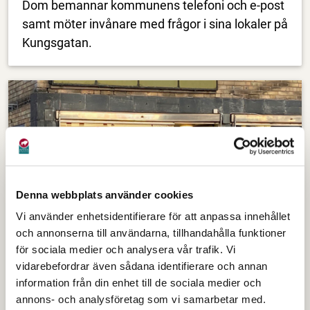
Dom bemannar kommunens telefoni och e-post
samt möter invånare med frågor i sina lokaler på
Kungsgatan.
Denna webbplats använder cookies
Vi använder enhetsidentifierare för att anpassa innehållet
och annonserna till användarna, tillhandahålla funktioner
för sociala medier och analysera vår trafik. Vi
Servicepunkt Krylbo
vidarebefordrar även sådana identifierare och annan
information från din enhet till de sociala medier och
Servicepunkt Krylbo kan öppnas extra som en
annons- och analysföretag som vi samarbetar med.
informationspunkt i händelse av en kris. Då