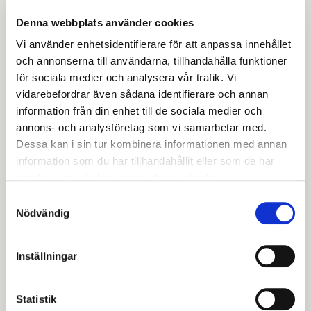
Denna webbplats använder cookies
Höjden ingår i socialtjänstens öppenvård och är en
Vi använder enhetsidentifierare för att anpassa innehållet
verksamhet som arbetar med ungdomar och unga
och annonserna till användarna, tillhandahålla funktioner
vuxna mellan 13-24 år. Ungdomsbehandlarna på
för sociala medier och analysera vår trafik. Vi
Höjden kan ge råd, stöd och vägledning i olika frågor
vidarebefordrar även sådana identifierare och annan
som är ett bekymmer. Det kan till exempel vara
information från din enhet till de sociala medier och
funderingar om hur du har det i familjen eller frågor
annons- och analysföretag som vi samarbetar med.
kring alkohol, droger eller problem med spelande.
Dessa kan i sin tur kombinera informationen med annan
Centralt i arbetet är att stärka ungdomens hela
information som du har tillhandahållit eller som de har
situation genom ett strukturerat nätverksarbete.
samlat in när du har använt deras tjänster.
Samtyckesval
Även föräldrar erbjuds samtal med oss om de har
Nödvändig
funderingar kring sin tonåring.
Inställningar
Höjdens ungdomsbehandlare samverkar med polis,
skola och andra organisationer för att förebygga
ohälsa hos ungdomar.
Statistik