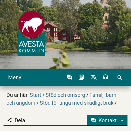
Meny
search
Du är här:
Start
/
Stöd och omsorg
/
Familj, barn
och ungdom
/
Stöd för unga med skadligt bruk
/
Dela
Kontakt
Öppenvård för unga