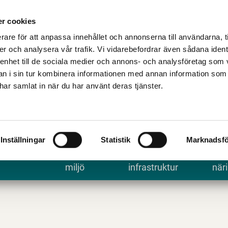
Talande Webb
Kontakta kommune
r cookies
rare för att anpassa innehållet och annonserna till användarna, t
er och analysera vår trafik. Vi vidarebefordrar även sådana ident
 enhet till de sociala medier och annons- och analysföretag som 
 i sin tur kombinera informationen med annan information som
e har samlat in när du har använt deras tjänster.
Inställningar
Statistik
Marknadsfö
 uppleva
Bygga, bo och
Trafik och
Arbe
miljö
infrastruktur
näri