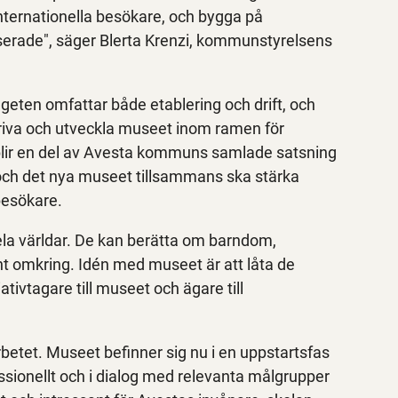
 internationella besökare, och bygga på
sserade", säger Blerta Krenzi, kommunstyrelsens
geten omfattar både etablering och drift, och
 driva och utveckla museet inom ramen för
ir en del av Avesta kommuns samlade satsning
och det nya museet tillsammans ska stärka
besökare.
hela världar. De kan berätta om barndom,
unt omkring. Idén med museet är att låta de
iativtagare till museet och ägare till
rbetet. Museet befinner sig nu i en uppstartsfas
essionellt och i dialog med relevanta målgrupper