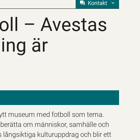
Kontakt
boll – Avestas ny
boll – Avestas
ing är
 nytt museum med fotboll som tema.
t berätta om människor, samhälle och
ångsiktiga kulturuppdrag och blir ett