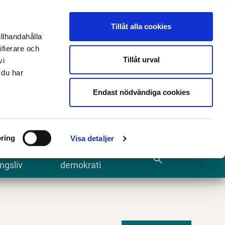
n
E-tjänster och blanketter
Translate
Tillåt alla cookies
illhandahålla
ifierare och
Tillåt urval
vi
 du har
Sök
Endast nödvändiga cookies
ring
Visa detaljer
te och
Kommun och
search
ngsliv
demokrati