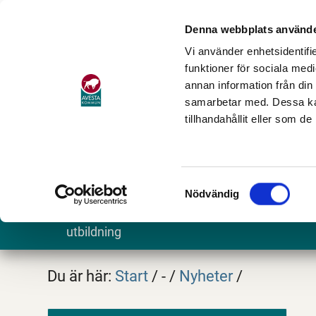
Denna webbplats använde
Vi använder enhetsidentifie
funktioner för sociala medi
annan information från din
samarbetar med. Dessa kan
tillhandahållit eller som d
Samtyckesval
Nödvändig
Barn och
Stöd och omsorg
Göra och
utbildning
Du är här:
Start
/
-
/
Nyheter
/