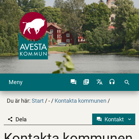
Meny
search
Du är här:
Start
/
-
/
Kontakta kommunen
/
Dela
Kontakt
Kontakta kommunen
Kontakta kommunen