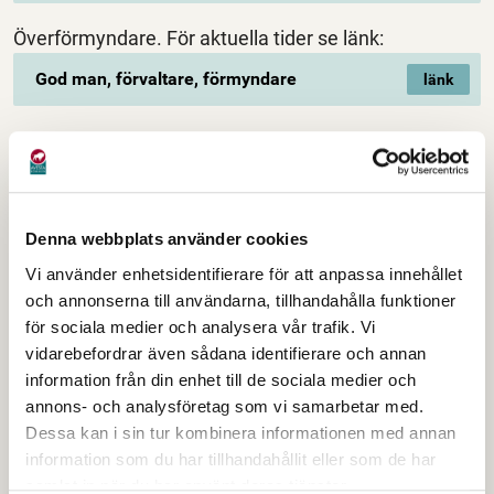
Överförmyndare. För aktuella tider se länk:
God man, förvaltare, förmyndare
Servicepunkter Krylbo & Horndal
Denna webbplats använder cookies
I november och december 2021 invigdes två nya
Vi använder enhetsidentifierare för att anpassa innehållet
servicepunkter. En i Krylbo och en i Horndal. Här kan
och annonserna till användarna, tillhandahålla funktioner
för sociala medier och analysera vår trafik. Vi
du ett par dagar i veckan bland annat träffa någon av
vidarebefordrar även sådana identifierare och annan
Avesta kommuns samhällsvägledare för att få hjälp i
information från din enhet till de sociala medier och
dina kommunala ärenden. Läs mer om serviceutbud
annons- och analysföretag som vi samarbetar med.
och öppettider under respektive servicepunkt. Följ
Dessa kan i sin tur kombinera informationen med annan
länkarna här nedan.
information som du har tillhandahållit eller som de har
samlat in när du har använt deras tjänster.