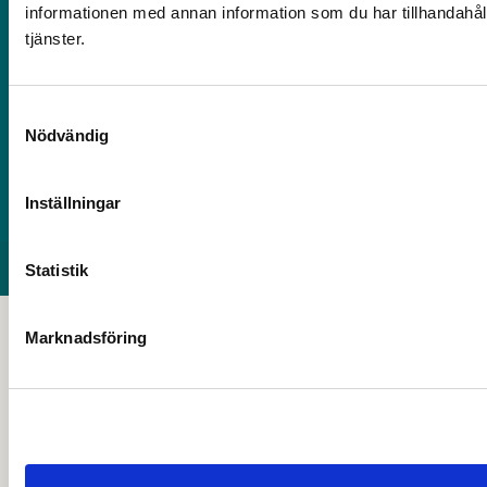
Mer information
informationen med annan information som du har tillhandahåll
tjänster.
Om webbplatsen
Tillgänglighet
Samtyckesval
International / translate
Nödvändig
Press och media
För anställda
Inställningar
Dataskydd och behandling av personuppgifter
© 2026 Copyright
Avesta kommun
Statistik
Marknadsföring