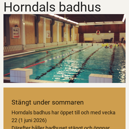
Horndals badhus
Stängt under sommaren
Horndals badhus har öppet till och med vecka
22 (1 juni 2026)
Därefter håller badhuset stängt och öppnar