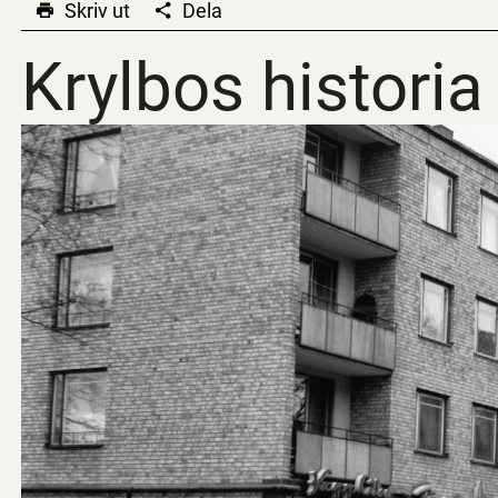
Skriv ut
Dela
Krylbos historia
Krylbos historia