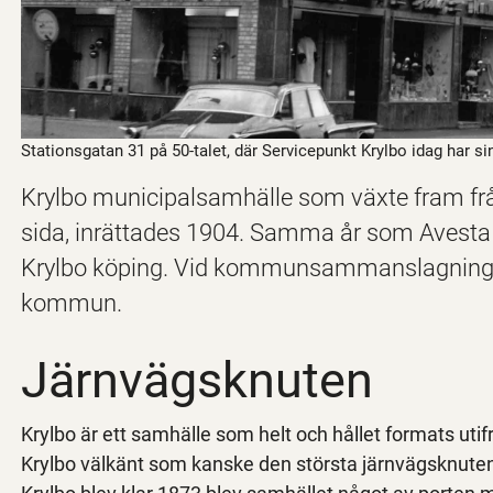
Stationsgatan 31 på 50-talet, där Servicepunkt Krylbo idag har sin
Krylbo municipalsamhälle som växte fram fr
sida, inrättades 1904. Samma år som Avesta f
Krylbo köping. Vid kommunsammanslagningen
kommun.
Järnvägsknuten
Krylbo är ett samhälle som helt och hållet formats ut
Krylbo välkänt som kanske den största järnvägsknuten 