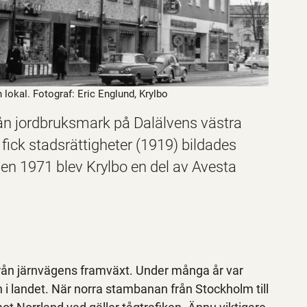
 lokal. Fotograf: Eric Englund, Krylbo
ån jordbruksmark på Dalälvens västra
ick stadsrättigheter (1919) bildades
 1971 blev Krylbo en del av Avesta
ifrån järnvägens framväxt. Under många år var
i landet. När norra stambanan från Stockholm till