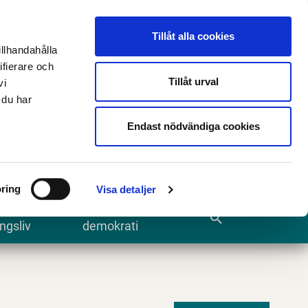
n
E-tjänster och blanketter
Translate
Tillåt alla cookies
illhandahålla
ifierare och
Tillåt urval
vi
 du har
Sök
Endast nödvändiga cookies
ring
Visa detaljer
te och
Kommun och
search
ngsliv
demokrati