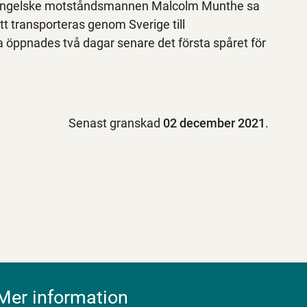
en engelske motståndsmannen Malcolm Munthe sa
att transporteras genom Sverige till
a öppnades två dagar senare det första spåret för
Senast granskad
02 december 2021
.
Mer information