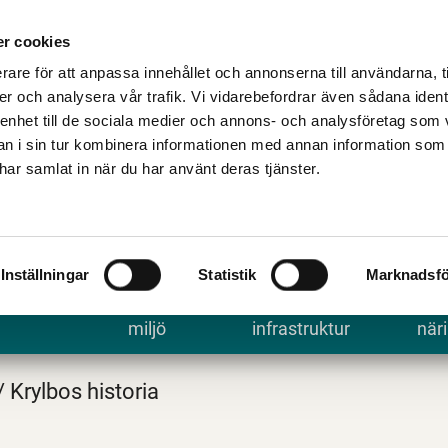
Talande Webb
Kontakta kommune
r cookies
rare för att anpassa innehållet och annonserna till användarna, t
er och analysera vår trafik. Vi vidarebefordrar även sådana ident
 enhet till de sociala medier och annons- och analysföretag som 
 i sin tur kombinera informationen med annan information som
e har samlat in när du har använt deras tjänster.
Inställningar
Statistik
Marknadsfö
 uppleva
Bygga, bo och
Trafik och
Arbe
miljö
infrastruktur
näri
/
Krylbos historia