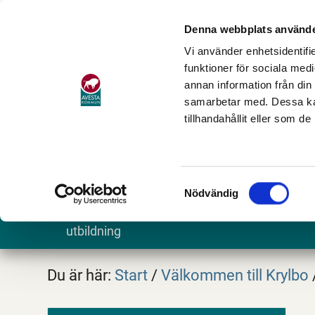
Denna webbplats använde
Vi använder enhetsidentifie
funktioner för sociala medi
annan information från din
samarbetar med. Dessa kan
tillhandahållit eller som d
Samtyckesval
Nödvändig
Barn och
Stöd och omsorg
Göra och
utbildning
Du är här:
Start
/
Välkommen till Krylbo