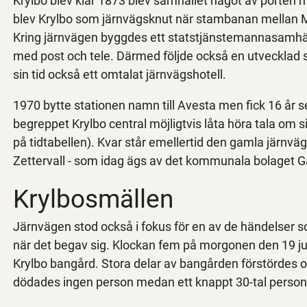
Krylbo blev klar 1873 blev samhället något av porten m
blev Krylbo som järnvägsknut när stambanan mellan Mj
Kring järnvägen byggdes ett statstjänstemannasamhäl
med post och tele. Därmed följde också en utvecklad s
sin tid också ett omtalat järnvägshotell.
1970 bytte stationen namn till Avesta men fick 16 år 
begreppet Krylbo central möjligtvis låta höra tala om s
på tidtabellen). Kvar står emellertid den gamla järnvägs
Zettervall - som idag ägs av det kommunala bolaget 
Krylbosmällen
Järnvägen stod också i fokus för en av de händelser 
när det begav sig. Klockan fem på morgonen den 19 ju
Krylbo bangård. Stora delar av bangården förstördes oc
dödades ingen person medan ett knappt 30-tal persone