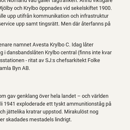
ot Norrland vad gäller tågtrafiken. Ännu viktigare
ölby och Krylbo öppnades vid sekelskiftet 1900.
le upp utifrån kommunikation och infrastruktur
ervice upp samt tingsrätt. Men där återfanns på
senare namnet Avesta Krylbo C. Idag låter
ig i dansbandslåten Krylbo central (finns inte kvar
stationen - ritat av SJ:s chefsarkitekt Folke
Gamla Byn AB.
som gav genklang över hela landet – och världen
li 1941 exploderade ett tyskt ammunitionståg på
h jättelika kratrar uppstod. Mirakulöst nog
r skadades mestadels lindrigt.