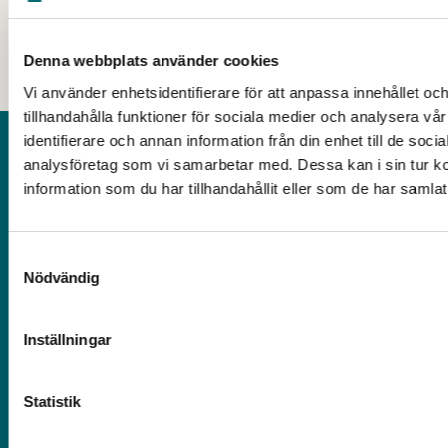
Denna webbplats använder cookies
Vi använder enhetsidentifierare för att anpassa innehållet oc
tillhandahålla funktioner för sociala medier och analysera vår
identifierare och annan information från din enhet till de soc
Kontakt
analysföretag som vi samarbetar med. Dessa kan i sin tur 
information som du har tillhandahållit eller som de har samlat
Postadress: Avesta kommun, 774 81 Avesta
Besöksadress: Kungsgatan 18, Avesta
Samtyckesval
Telefon: 0226-64 50 00
Nödvändig
E-post: servicecenter@avesta.se
Org.nr: 212 000-2262
Inställningar
Följ oss på sociala medier
Statistik
Facebook (Avesta kommun)