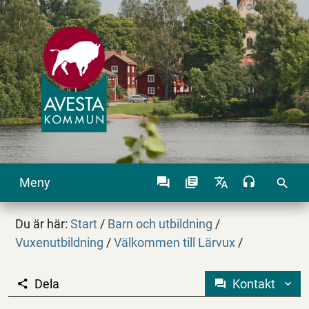
Meny
search
Du är här:
Start
/
Barn och utbildning
/
Vuxenutbildning
/
Välkommen till Lärvux
/
Dela
Kontakt
Aktuellt på Lärvux