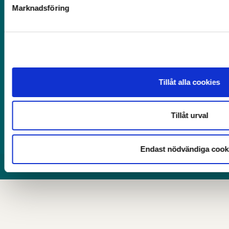
Facebook (Lediga tjänster)
Marknadsföring
Instagram
Mer information
Om webbplatsen
Tillgänglighet
Tillåt alla cookies
International / translate
Press och media
Tillåt urval
För anställda
Dataskydd och behandling av personuppgifter
Endast nödvändiga cook
© 2026 Copyright
Avesta kommun