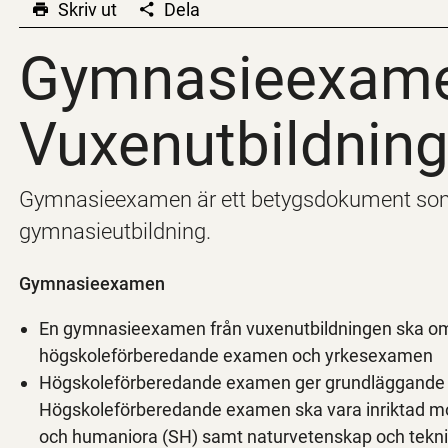
Skriv ut
Dela
Gymnasieexamen
Gymnasieexame
Vuxenutbildnin
Gymnasieexamen är ett betygsdokument som vi
gymnasieutbildning.
Gymnasieexamen
En gymnasieexamen från vuxenutbildningen ska omf
högskoleförberedande examen och yrkesexamen
Högskoleförberedande examen ger grundläggande be
Högskoleförberedande examen ska vara inriktad mo
och humaniora (SH) samt naturvetenskap och tekni