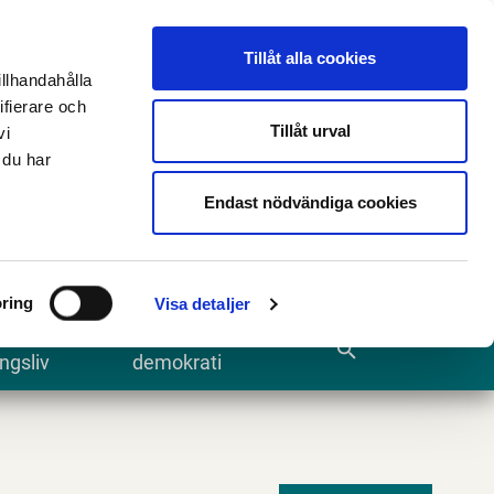
n
E-tjänster och blanketter
Translate
Tillåt alla cookies
illhandahålla
ifierare och
Tillåt urval
vi
 du har
Sök
Endast nödvändiga cookies
ring
Visa detaljer
te och
Kommun och
search
ngsliv
demokrati