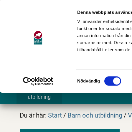
Denna webbplats använde
Vi använder enhetsidentifie
funktioner för sociala medi
annan information från din
samarbetar med. Dessa kan
tillhandahållit eller som d
Samtyckesval
Nödvändig
Barn och
Stöd och omsorg
Göra och
utbildning
Du är här:
Start
/
Barn och utbildning
/
V