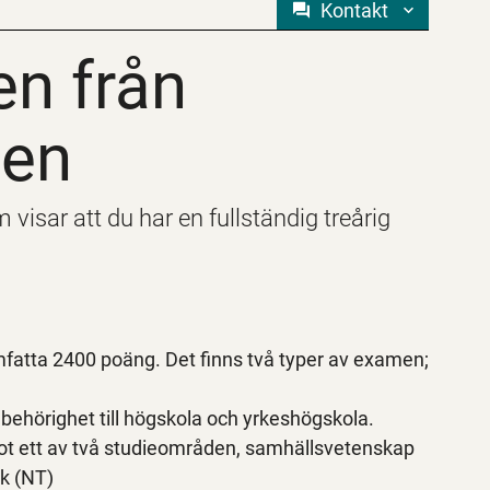
Kontakt
 från Vuxenutbi
n från
gen
sar att du har en fullständig treårig
atta 2400 poäng. Det finns två typer av examen;
hörighet till högskola och yrkeshögskola.
t ett av två studieområden, samhällsvetenskap
k (NT)