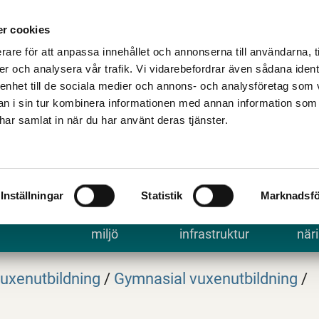
Talande Webb
Kontakta kommune
r cookies
rare för att anpassa innehållet och annonserna till användarna, t
er och analysera vår trafik. Vi vidarebefordrar även sådana ident
 enhet till de sociala medier och annons- och analysföretag som 
 i sin tur kombinera informationen med annan information som
e har samlat in när du har använt deras tjänster.
Inställningar
Statistik
Marknadsfö
 uppleva
Bygga, bo och
Trafik och
Arbe
miljö
infrastruktur
näri
uxenutbildning
/
Gymnasial vuxenutbildning
/